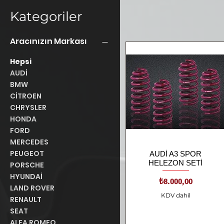
Kategoriler
Aracınızın Markası
Hepsi
AUDİ
BMW
CİTROEN
CHRYSLER
HONDA
FORD
MERCEDES
PEUGEOT
AUDİ A3 SPOR
Hızlı Bakış
HELEZON SETİ
PORSCHE
HYUNDAİ
Fiyat
₺8.000,00
LAND ROVER
KDV dahil
RENAULT
SEAT
ALFA ROMEO