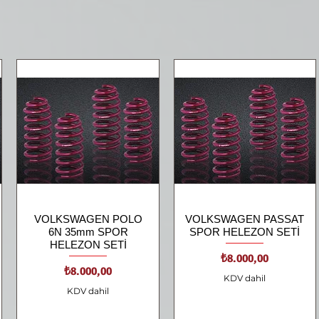
VOLKSWAGEN POLO
Hızlı Bakış
VOLKSWAGEN PASSAT
Hızlı Bakış
6N 35mm SPOR
SPOR HELEZON SETİ
HELEZON SETİ
Fiyat
₺8.000,00
Fiyat
₺8.000,00
KDV dahil
KDV dahil