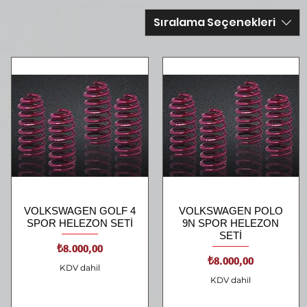
Sıralama Seçenekleri
VOLKSWAGEN GOLF 4
Hızlı Bakış
VOLKSWAGEN POLO
Hızlı Bakış
SPOR HELEZON SETİ
9N SPOR HELEZON
SETİ
Fiyat
₺8.000,00
Fiyat
₺8.000,00
KDV dahil
KDV dahil