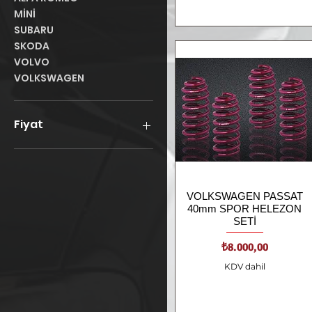
MİNİ
SUBARU
SKODA
VOLVO
VOLKSWAGEN
Fiyat
₺80
₺195.000
VOLKSWAGEN PASSAT
Hızlı Bakış
40mm SPOR HELEZON
SETİ
Fiyat
₺8.000,00
KDV dahil