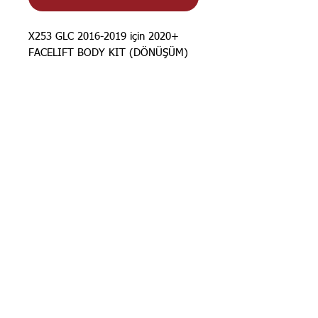
X253 GLC 2016-2019 için 2020+
FACELIFT BODY KIT (DÖNÜŞÜM)
STOK BİLGİSİ İÇİN
İLANLARIMIZ
GÜNCELLENMEKTEDİR. STOK
BİLGİSİ İÇİN LÜTFEN SORUNUZ.