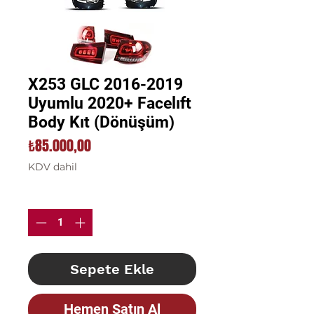
X253 GLC 2016-2019
Uyumlu 2020+ Facelıft
Body Kıt (Dönüşüm)
Fiyat
₺85.000,00
KDV dahil
Adet
*
Sepete Ekle
Hemen Satın Al