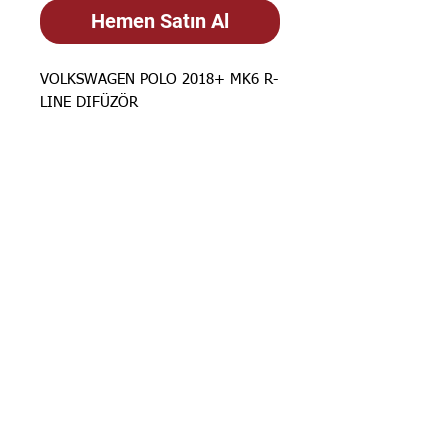
Hemen Satın Al
VOLKSWAGEN POLO 2018+ MK6 R-
LINE DIFÜZÖR
STOK BİLGİSİ İÇİN
İLANLARIMIZ
GÜNCELLENMEKTEDİR. STOK
BİLGİSİ İÇİN LÜTFEN SORUNUZ.