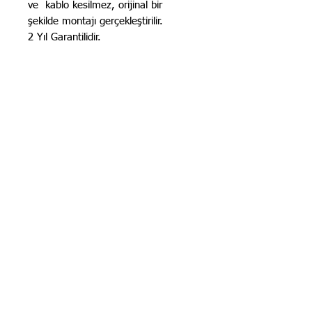
ve kablo kesilmez, orijinal bir
şekilde montajı gerçekleştirilir.
2 Yıl Garantilidir.
STOK BİLGİSİ İÇİN
İLANLARIMIZ
GÜNCELLENMEKTEDİR. STOK
BİLGİSİ İÇİN LÜTFEN SORUNUZ.