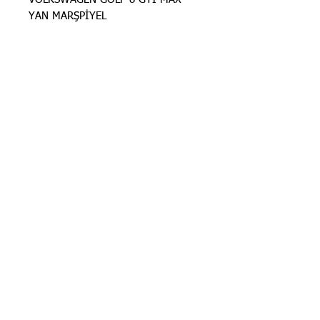
YAN MARŞPİYEL
STOK BİLGİSİ İÇİN
İLANLARIMIZ
GÜNCELLENMEKTEDİR. STOK
BİLGİSİ İÇİN LÜTFEN SORUNUZ.