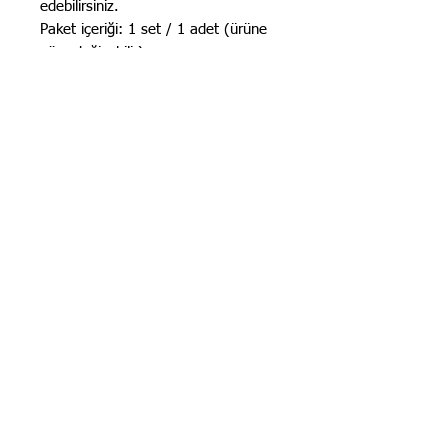
edebilirsiniz.

Paket içeriği: 1 set / 1 adet (ürüne 
göre değişebilir).

Kargo & iade: Türkiye içi gönderim. 
15 gün iade hakkı.

Stok Kodu (SKU): OPRRSPRVGMM

Fiyat: 47500 TRY