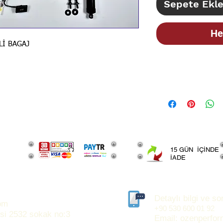
Sepete Ekl
He
Lİ BAGAJ
STOK BİLGİSİ İ
İLANLARIMIZ GÜN
BİLGİSİ İÇİN LÜT
15 GÜN İÇİNDE
İADE
Detaylı bilgi ve sor
om
+90 530 600 01 92
si 2532 sokak no:3
Email:
ozenperfo