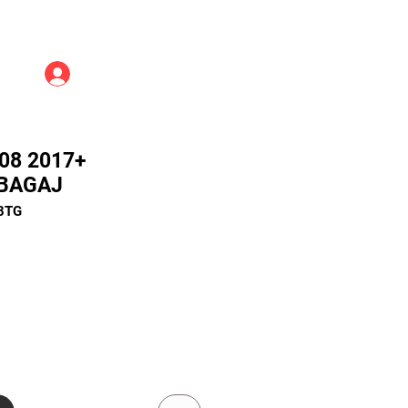
Üye Girişi
08 2017+
 BAGAJ
08TG