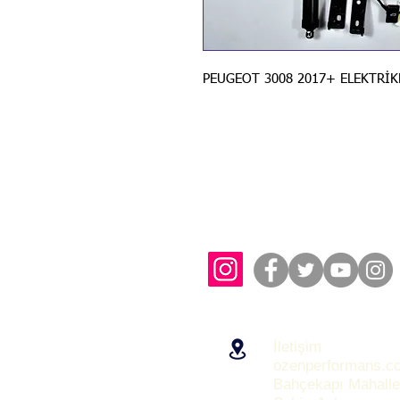
PEUGEOT 3008 2017+ ELEKTRİK
İletişim
ozenperformans.c
Bahçekapı Mahalle