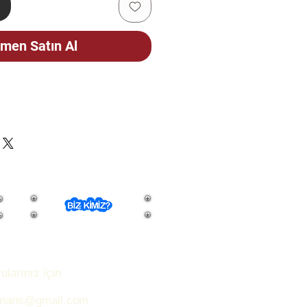
e
men Satın Al
ÇİN
CELLENMEKTEDİR. STOK
FEN SORUNUZ.
ularınız için
rmans@gmail.com