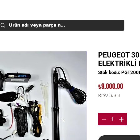
PEUGEOT 30
ELEKTRİKLİ
Stok kodu: PGT20
Fiyat
₺9.000,00
KDV dahil
Adet
*