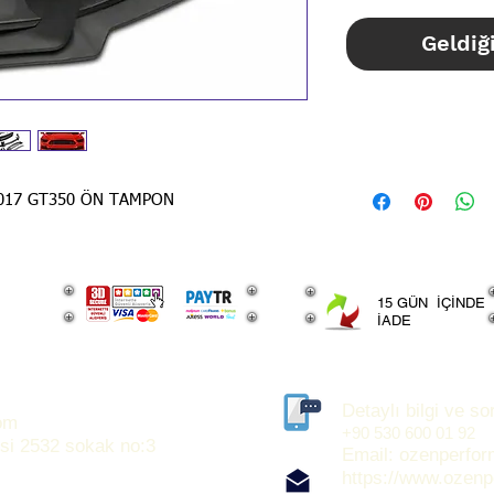
Geldiğ
STOK BİLGİSİ İ
İLANLARIMIZ GÜN
BİLGİSİ İÇİN LÜT
017 GT350 ÖN TAMPON
15 GÜN İÇİNDE
İADE
Detaylı bilgi ve sor
om
+90 530 600 01 92
si 2532 sokak no:3
Email:
ozenperfo
https://www.ozen