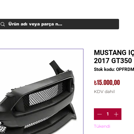
MUSTANG IÇ
2017 GT350
Stok kodu: OPFR
Fiyat
₺15.000,00
KDV dahil
Adet
*
Tükendi