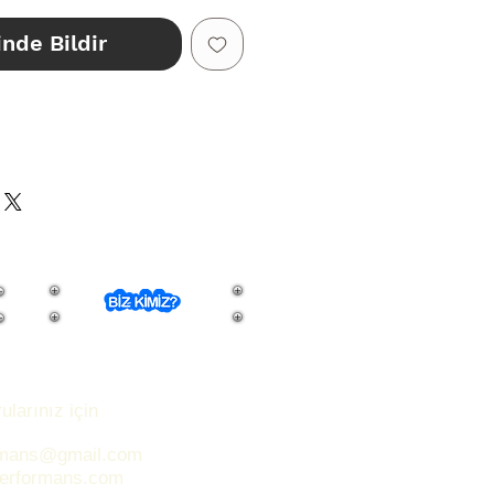
inde Bildir
ÇİN
CELLENMEKTEDİR. STOK
FEN SORUNUZ.
ularınız için
rmans@gmail.com
performans.com