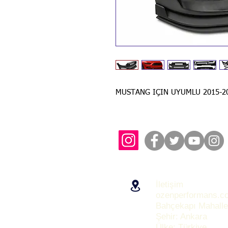
MUSTANG IÇIN UYUMLU 2015-2
İletişim
ozenperformans.c
Bahçekapı Mahalle
Şehir: Ankara
Ülke: Türkiye