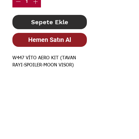
Sepete Ekle
Hemen Satın Al
W447 VİTO AERO KIT (TAVAN
RAYI-SPOILER-MOON VISOR)
STOK BİLGİSİ İÇİN
İLANLARIMIZ
GÜNCELLENMEKTEDİR. STOK
BİLGİSİ İÇİN LÜTFEN SORUNUZ.