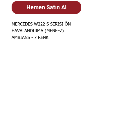
Hemen Satın Al
MERCEDES W222 S SERISI ÖN
HAVALANDIRMA (MENFEZ)
AMBIANS - 7 RENK
STOK BİLGİSİ İÇİN
İLANLARIMIZ
GÜNCELLENMEKTEDİR. STOK
BİLGİSİ İÇİN LÜTFEN SORUNUZ.