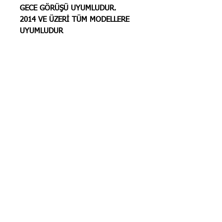
GECE GÖRÜŞÜ UYUMLUDUR.
2014 VE ÜZERİ TÜM MODELLERE
UYUMLUDUR
STOK BİLGİSİ İÇİN
İLANLARIMIZ
GÜNCELLENMEKTEDİR. STOK
BİLGİSİ İÇİN LÜTFEN SORUNUZ.