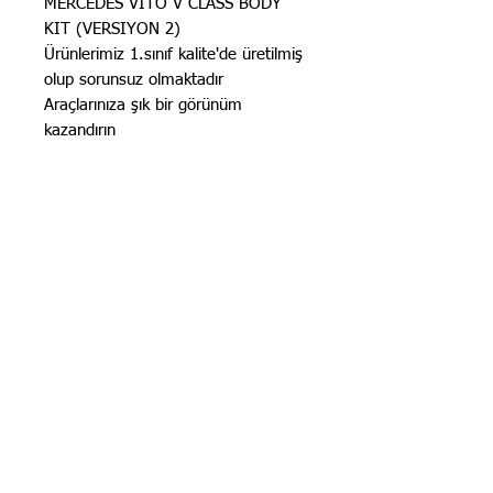
MERCEDES VITO V CLASS BODY
KIT (VERSIYON 2)
Ürünlerimiz 1.sınıf kalite'de üretilmiş
olup sorunsuz olmaktadır
Araçlarınıza şık bir görünüm
kazandırın
STOK BİLGİSİ İÇİN
İLANLARIMIZ
GÜNCELLENMEKTEDİR. STOK
BİLGİSİ İÇİN LÜTFEN SORUNUZ.