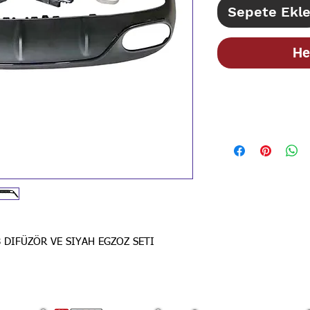
Sepete Ekl
He
STOK BİLGİSİ İ
İLANLARIMIZ GÜN
BİLGİSİ İÇİN LÜT
 DIFÜZÖR VE SIYAH EGZOZ SETI