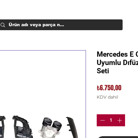
Mercedes E 
Uyumlu Dıfüz
Seti
Fiyat
₺6.750,00
KDV dahil
Adet
*