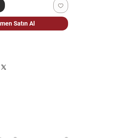
e
men Satın Al
ÇİN
CELLENMEKTEDİR. STOK
FEN SORUNUZ.