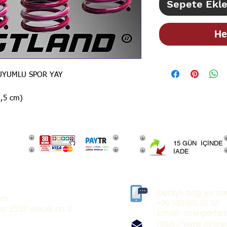
Sepete Ekl
He
 UYUMLU SPOR YAY
,5 cm)
15 GÜN İÇİNDE
İADE
Detaylı bilgi ve sor
om
+90 530 600 01 92
si 2532 sokak no:3
Email:
ozenperfo
https://www.ozen