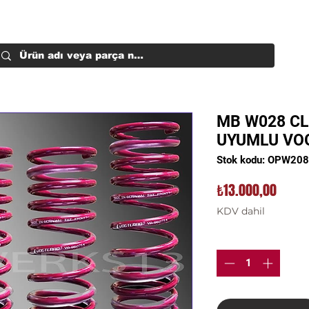
MB W028 CLK
UYUMLU VO
Stok kodu: OPW20
Fiyat
₺13.000,00
KDV dahil
Adet
*