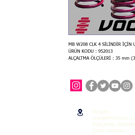
MB W208 CLK 4 SİLİNDİR İÇİN
ÜRÜN KODU : 952013
ALÇALTMA ÖLÇÜLERİ : 35 mm (3
İletişim
ozenperformans.c
Bahçekapı Mahalle
Şehir: Ankara