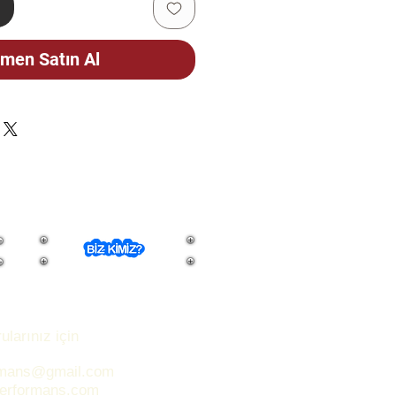
e
men Satın Al
ularınız için
rmans@gmail.com
performans.com