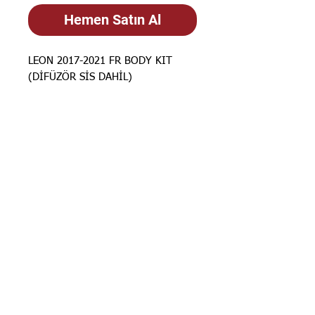
Hemen Satın Al
LEON 2017-2021 FR BODY KIT
(DİFÜZÖR SİS DAHİL)
STOK BİLGİSİ İÇİN
İLANLARIMIZ
GÜNCELLENMEKTEDİR. STOK
BİLGİSİ İÇİN LÜTFEN SORUNUZ.