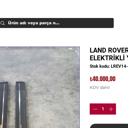
LAND ROVER
ELEKTRİKLİ
Stok kodu: LREV14
Fiyat
₺40.000,00
KDV dahil
Adet
*