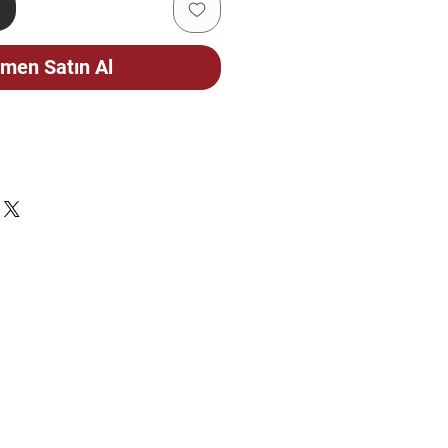
e
men Satın Al
ÇİN
CELLENMEKTEDİR. STOK
FEN SORUNUZ.