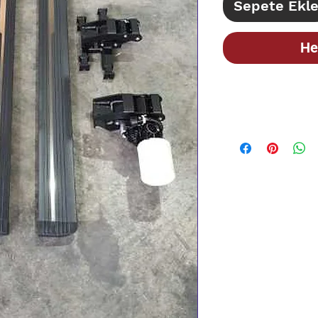
Sepete Ekl
He
STOK BİLGİSİ İ
İLANLARIMIZ GÜN
BİLGİSİ İÇİN LÜT