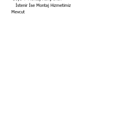
İstenir İse Montaj Hizmetimiz
Mevcut
Türkiye'nin Her Yerine Kargo
İmkanı Mevcut
STOK BİLGİSİ İÇİN
İLANLARIMIZ
GÜNCELLENMEKTEDİR. STOK
BİLGİSİ İÇİN LÜTFEN SORUNUZ.