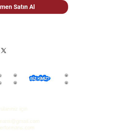
men Satın Al
ÇİN
CELLENMEKTEDİR. STOK
FEN SORUNUZ.
ularınız için
rmans@gmail.com
performans.com