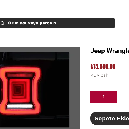
Jeep Wrangle
Fiyat
₺15.500,00
KDV dahil
Adet
*
Sepete Ekl