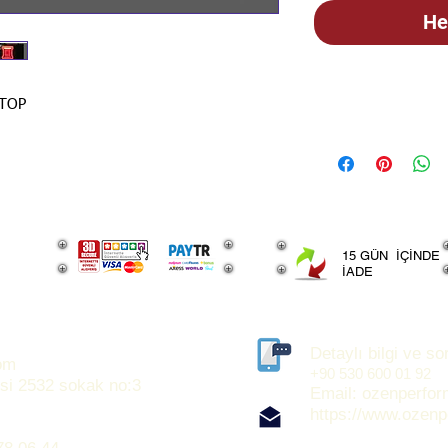
He
STOK BİLGİSİ İ
STOP
İLANLARIMIZ GÜN
BİLGİSİ İÇİN LÜT
15 GÜN İÇİNDE
İADE
Detaylı bilgi ve sor
om
+90 530 600 01 92
si 2532 sokak no:3
Email:
ozenperfo
https://www.ozen