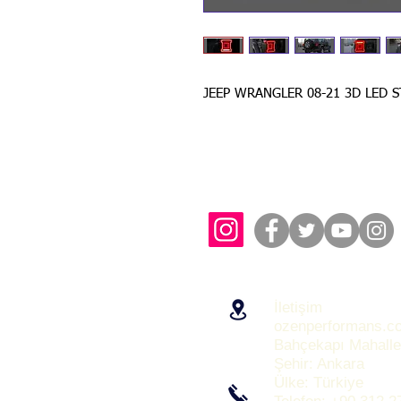
JEEP WRANGLER 08-21 3D LED 
İletişim
ozenperformans.c
Bahçekapı Mahalle
Şehir: Ankara
Ülke: Türkiye