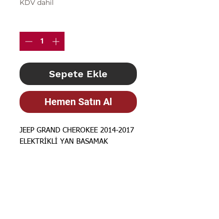
KDV dahil
Adet
*
Sepete Ekle
Hemen Satın Al
JEEP GRAND CHEROKEE 2014-2017
ELEKTRİKLİ YAN BASAMAK
STOK BİLGİSİ İÇİN
İLANLARIMIZ
GÜNCELLENMEKTEDİR. STOK
BİLGİSİ İÇİN LÜTFEN SORUNUZ.