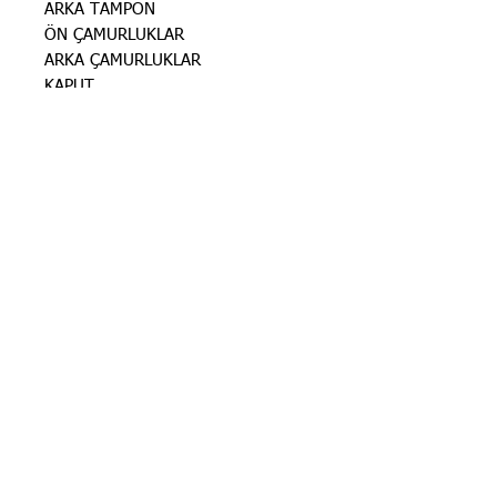
ARKA TAMPON
ÖN ÇAMURLUKLAR
ARKA ÇAMURLUKLAR
KAPUT
SAĞ-SOL FARLAR
SAĞ-SOL STOP LAMBALARI
STOK BİLGİSİ İÇİN
İLANLARIMIZ
GÜNCELLENMEKTEDİR. STOK
BİLGİSİ İÇİN LÜTFEN SORUNUZ.