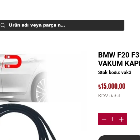
BMW F20 F32
VAKUM KAPI 
Stok kodu: vak3
Fiyat
₺15.000,00
KDV dahil
Adet
*