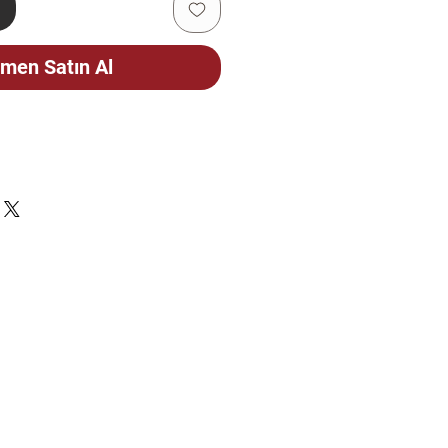
e
men Satın Al
ÇİN
CELLENMEKTEDİR. STOK
FEN SORUNUZ.