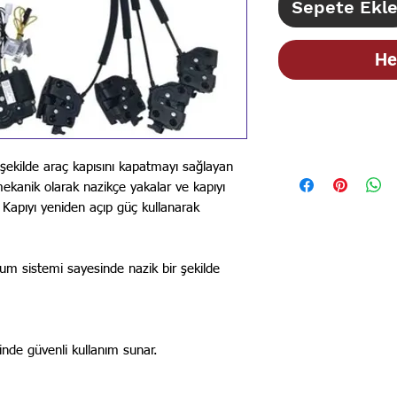
Sepete Ekl
He
STOK BİLGİSİ İ
İLANLARIMIZ GÜN
şekilde araç kapısını kapatmayı sağlayan
BİLGİSİ İÇİN LÜT
ı mekanik olarak nazikçe yakalar ve kapıyı
 Kapıyı yeniden açıp güç kullanarak
akum sistemi sayesinde nazik bir şekilde
inde güvenli kullanım sunar.