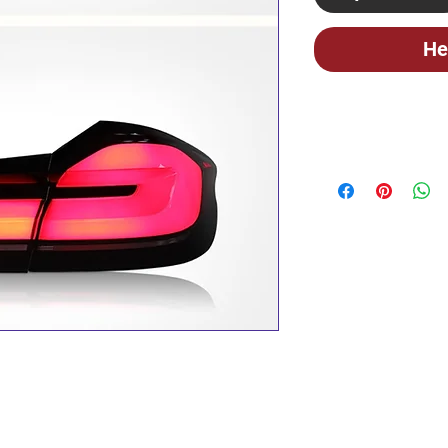
He
STOK BİLGİSİ İ
İLANLARIMIZ GÜN
BİLGİSİ İÇİN LÜT