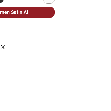
men Satın Al
ÇİN
CELLENMEKTEDİR. STOK
FEN SORUNUZ.