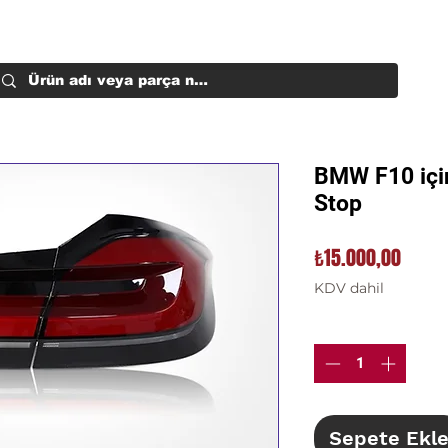
BMW F10 içi
Stop
Fiyat
₺15.000,00
KDV dahil
Adet
*
Sepete Ekl