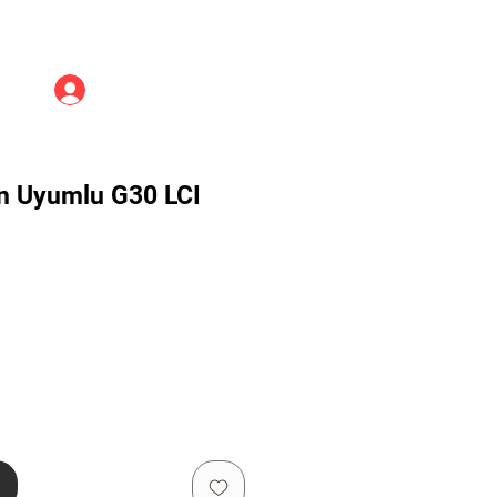
Üye Girişi
n Uyumlu G30 LCI
e