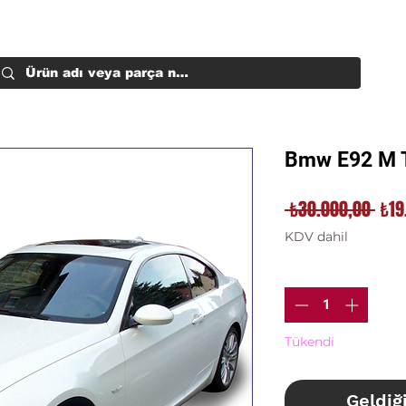
Bmw E92 M 
Nor
 ₺30.000,00 
₺19
Fiya
KDV dahil
Adet
*
Tükendi
Geldiğ