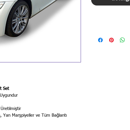
STOK BİLGİSİ İ
İLANLARIMIZ GÜN
BİLGİSİ İÇİN LÜT
t Set
 Uygundur
Üretilmiştir
, Yan Marşpiyeller ve Tüm Bağlantı