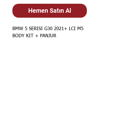
Hemen Satın Al
BMW 5 SERISI G30 2021+ LCI M5
BODY KIT + PANJUR
STOK BİLGİSİ İÇİN
İLANLARIMIZ
GÜNCELLENMEKTEDİR. STOK
BİLGİSİ İÇİN LÜTFEN SORUNUZ.