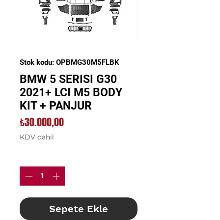
Stok kodu: OPBMG30M5FLBK
BMW 5 SERISI G30
2021+ LCI M5 BODY
KIT + PANJUR
Fiyat
₺30.000,00
KDV dahil
Adet
*
Sepete Ekle