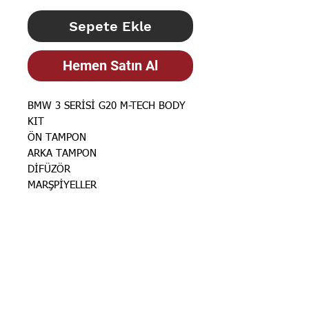
Sepete Ekle
Hemen Satın Al
BMW 3 SERİSİ G20 M-TECH BODY
KIT
ÖN TAMPON
ARKA TAMPON
DİFÜZÖR
MARŞPİYELLER
STOK BİLGİSİ İÇİN
İLANLARIMIZ
GÜNCELLENMEKTEDİR. STOK
BİLGİSİ İÇİN LÜTFEN SORUNUZ.