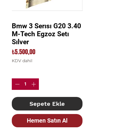
Bmw 3 Serısı G20 3.40
M-Tech Egzoz Setı
Sılver
Fiyat
₺5.500,00
KDV dahil
Adet
*
Sepete Ekle
Hemen Satın Al