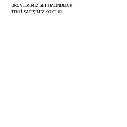
ÜRÜNLERİMİZ SET HALİNDEDİR
TEKLİ SATIŞIMIZ YOKTUR
STOK BİLGİSİ İÇİN
İLANLARIMIZ
GÜNCELLENMEKTEDİR. STOK
BİLGİSİ İÇİN LÜTFEN SORUNUZ.