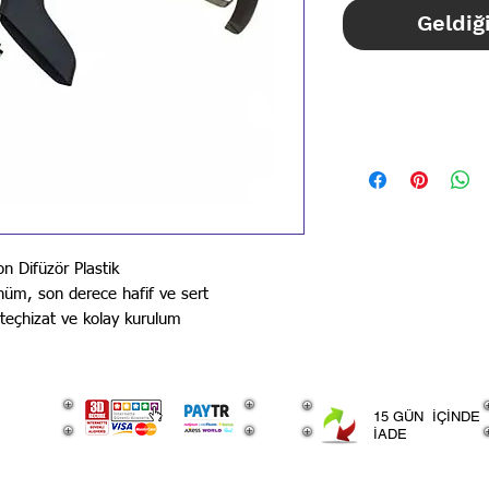
Geldiğ
STOK BİLGİSİ İ
İLANLARIMIZ GÜN
BİLGİSİ İÇİN LÜT
 Difüzör Plastik
nüm, son derece hafif ve sert
eçhizat ve kolay kurulum
15 GÜN İÇİNDE
İADE