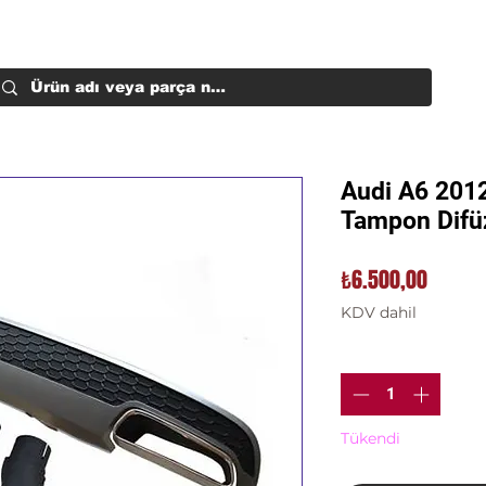
Audi A6 201
Tampon Difüz
Fiyat
₺6.500,00
KDV dahil
Adet
*
Tükendi