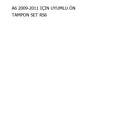
A6 2009-2011 IÇIN UYUMLU ÖN
TAMPON SET RS6
STOK BİLGİSİ İÇİN
İLANLARIMIZ
GÜNCELLENMEKTEDİR. STOK
BİLGİSİ İÇİN LÜTFEN SORUNUZ.