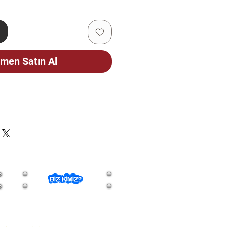
e
men Satın Al
ÇİN
CELLENMEKTEDİR. STOK
FEN SORUNUZ.