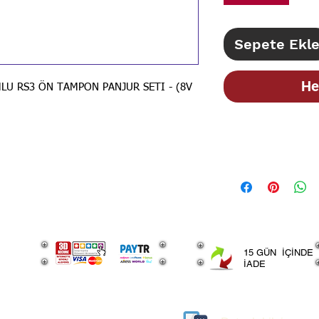
Sepete Ekl
He
MLU RS3 ÖN TAMPON PANJUR SETI - (8V
STOK BİLGİSİ İ
İLANLARIMIZ GÜN
BİLGİSİ İÇİN LÜT
15 GÜN İÇİNDE
İADE