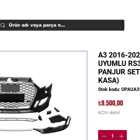
A3 2016-202
UYUMLU RS
PANJUR SETI
KASA)
Stok kodu: OPAUA
Fiyat
₺9.500,00
KDV dahil
Adet
*