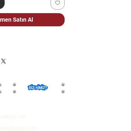
e
men Satın Al
ÇİN
CELLENMEKTEDİR. STOK
FEN SORUNUZ.
ularınız için
rmans@gmail.com