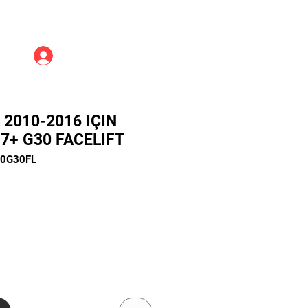
Üye Girişi
0 2010-2016 IÇIN
7+ G30 FACELIFT
10G30FL