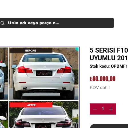
5 SERISI F1
UYUMLU 201
Stok kodu: OPBMF
Fiyat
₺60.000,00
KDV dahil
Adet
*