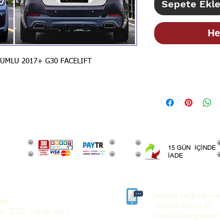
Sepete Ekl
He
UYUMLU 2017+ G30 FACELIFT
STOK BİLGİSİ İ
İLANLARIMIZ GÜN
BİLGİSİ İÇİN LÜT
15 GÜN İÇİNDE
İADE
Detaylı bilgi ve sor
om
+90 530 600 01 92
si 2532 sokak no:3
Email:
ozenperfo