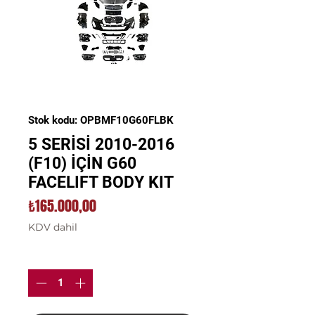
Stok kodu: OPBMF10G60FLBK
5 SERİSİ 2010-2016
(F10) İÇİN G60
FACELIFT BODY KIT
Fiyat
₺165.000,00
KDV dahil
Adet
*