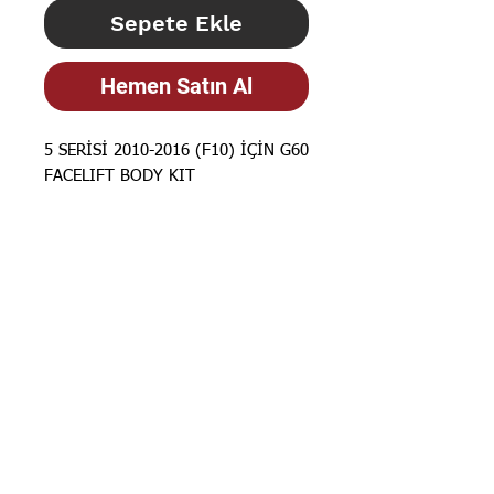
Sepete Ekle
Hemen Satın Al
5 SERİSİ 2010-2016 (F10) İÇİN G60
FACELIFT BODY KIT
STOK BİLGİSİ İÇİN
İLANLARIMIZ
GÜNCELLENMEKTEDİR. STOK
BİLGİSİ İÇİN LÜTFEN SORUNUZ.