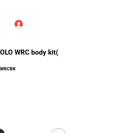
Üye Girişi
OLO WRC body kit(
PLWRCBK