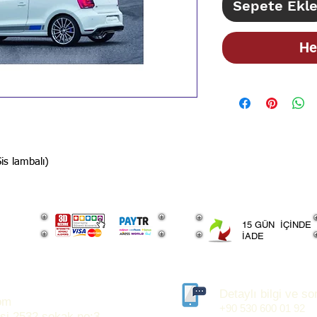
Sepete Ekl
He
s lambalı)
15 GÜN İÇİNDE
İADE
Detaylı bilgi ve sor
om
+90 530 600 01 92
si 2532 sokak no:3