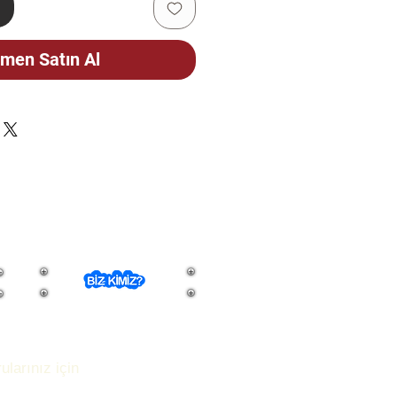
e
men Satın Al
ularınız için