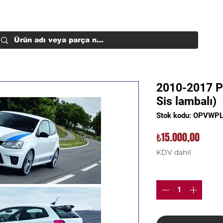
2010-2017 P
Sis lambalı)
Stok kodu: OPVW
Fiyat
₺15.000,00
KDV dahil
Adet
*