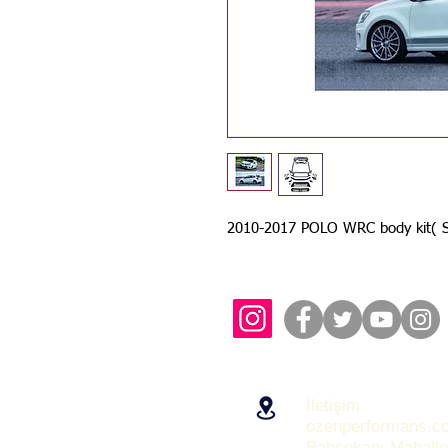
2010-2017 POLO WRC body kit( Si
İletişim
ozenperformans.c
Bahçekapı Mahalle